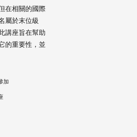
但在相關的國際
名屬於末位級
此講座旨在幫助
它的重要性，並
參加
座