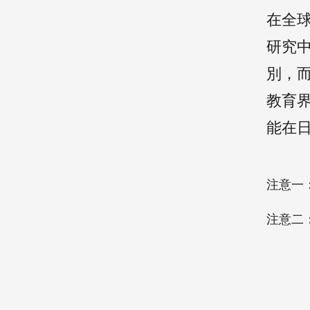
在全
研究
別，
教育
能在
注意一
注意二